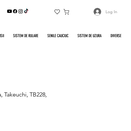
Log In
SII
SISTEM DE RULARE
SENILE CAUCIUC
SISTEM DE UZURA
DIVERSE
, Takeuchi, TB228,