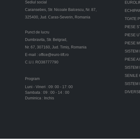
Sediul social
EUROLI
Caransebes, Str. Nicoale Balcescu, Nr. 87,
ECHIPA
325400, Jud. Caras-Severin, Romania
TOATE 
PIESE S
Punct de lucru
PIESE U
Dumbravita, Str. Belgrad,
PIESE 
Nr. 67, 307160, Jud. Timiș, Romania
SISTEM 
E-mail :
office@euro-lift.ro
PIESE A
C.U.I. RO38777790
SISTEM
SENILE
Program
SISTEM
Luni - Vineri : 09: 00 - 17: 00
DIVERS
Sambata : 09 : 00 - 14 : 00
Duminica : Inchis