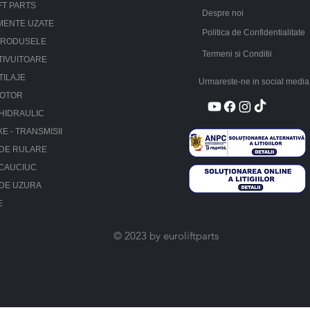
FT PARTS
Despre noi
MENTE UZATE
Politica de Confidentialitate
PRODUSELE
Termeni si Conditii
TIVUITOARE
TILAJE
Urmareste-ne in social media
MOTOR
HIDRAULIC
XE - TRANSMISII
 DE RULARE
 CAUCIUC
 DE UZURA
E
© 2023 by euroliftparts