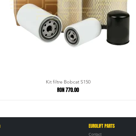
Kit filtre Bobcat S150
Price
RON 770.00
n
EUROLIFT PARTS
Contact