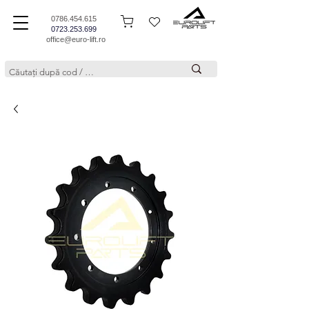
0786.454.615
0723.253.699
office@euro-lift.ro