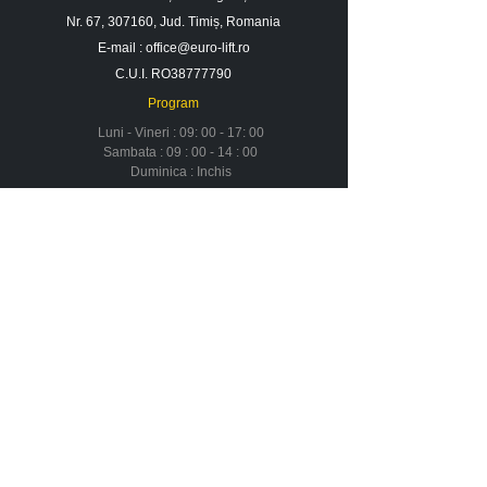
Nr. 67, 307160, Jud. Timiș, Romania
E-mail :
office@euro-lift.ro
C.U.I. RO38777790
Program
Luni - Vineri : 09: 00 - 17: 00
Sambata : 09 : 00 - 14 : 00
Duminica : Inchis
Contact
Despre noi
Urmareste-ne in social media
Newsletter
Nu rata ofertele si promotiile noastre