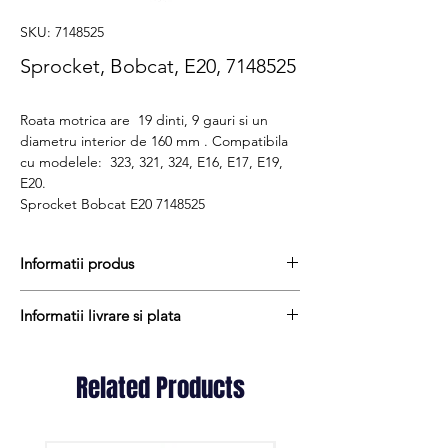
SKU: 7148525
Sprocket, Bobcat, E20, 7148525
Roata motrica are 19 dinti, 9 gauri si un
diametru interior de 160 mm . Compatibila
cu modelele: 323, 321, 324, E16, E17, E19,
E20.
Sprocket Bobcat E20 7148525
Informatii produs
Pretul include TVA (19%) fară costurile de
Informatii livrare si plata
livrare
Termen de livrare : 7 - 9 zile
Produsele din stoc sunt, in general,
Produs aftermarket
expediate in termen de 1 - 2 zile lucratoare
Related Products
Cod produs : 7148525
iar termenul de livrare pentru produsele
aduse la comanda variaza intre 1 si 15
zile lucratoare si sunt expediate prin Fan