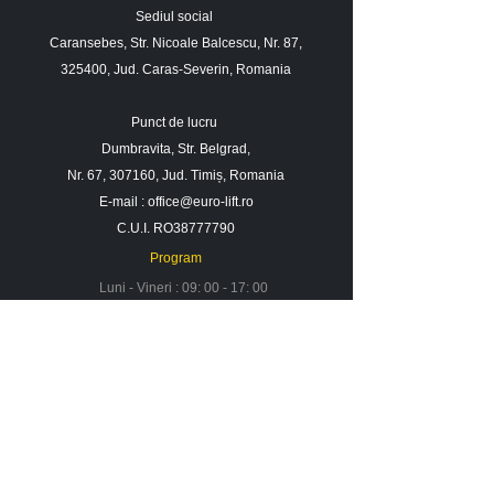
ridicare
Sediul social
Caransebes, Str. Nicoale Balcescu, Nr. 87,
An fabricatie
2018
325400, Jud. Caras-Severin, Romania
Ore contor
8.385 o
Punct de lucru
Dumbravita, Str. Belgrad,
Nr. 67, 307160, Jud. Timiș, Romania
E-mail :
office@euro-lift.ro
C.U.I. RO38777790
Program
Luni - Vineri : 09: 00 - 17: 00
Sambata : 09 : 00 - 14 : 00
Duminica : Inchis
Contact
Despre noi
Urmareste-ne in social media