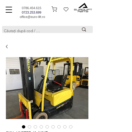
0786.454.615
0723.253.699
office@euro-lift.ro