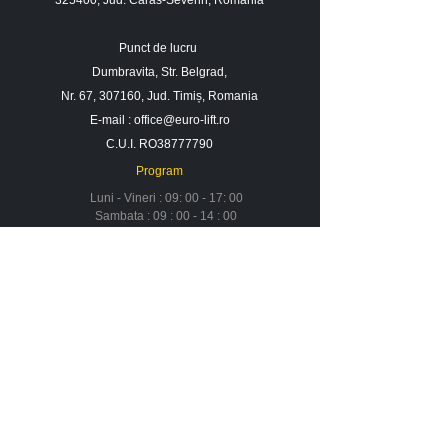
325400, Jud. Caras-Severin, Romania
Ore contor
1.273 o
Punct de lucru
Dumbravita, Str. Belgrad,
Nr. 67, 307160, Jud. Timiș, Romania
E-mail :
office@euro-lift.ro
C.U.I. RO38777790
Program
Luni - Vineri : 09: 00 - 17: 00
Sambata : 09 : 00 - 14 : 00
Duminica : Inchis
Contact
Despre noi
Urmareste-ne in social media