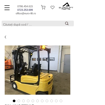
0786.454.615
0723.253.699
office@euro-lift.ro