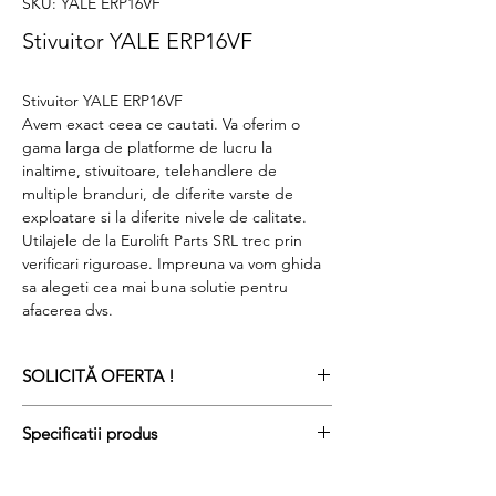
SKU: YALE ERP16VF
Stivuitor YALE ERP16VF
Stivuitor YALE ERP16VF
Avem exact ceea ce cautati. Va oferim o
gama larga de platforme de lucru la
inaltime, stivuitoare, telehandlere de
multiple branduri, de diferite varste de
exploatare si la diferite nivele de calitate.
Utilajele de la Eurolift Parts SRL trec prin
verificari riguroase. Impreuna va vom ghida
sa alegeti cea mai buna solutie pentru
afacerea dvs.
SOLICITĂ OFERTA !
Specificatii produs
Numărul ref.
7344CH