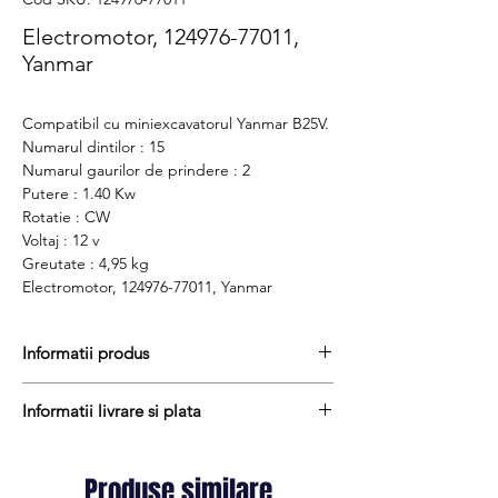
Electromotor, 124976-77011,
Yanmar
Compatibil cu miniexcavatorul Yanmar B25V.
Numarul dintilor : 15
Numarul gaurilor de prindere : 2
Putere : 1.40 Kw
Rotatie : CW
Voltaj : 12 v
Greutate : 4,95 kg
Electromotor, 124976-77011, Yanmar
Informatii produs
Pretul include TVA (19%) fară costurile de
Informatii livrare si plata
livrare
Disponibilitate : stoc
Produsele din stoc sunt, in general,
Produs aftermarket
expediate in termen de 1 - 2 zile lucratoare
Produse similare
Cod produs : 124976-77011