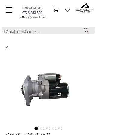
0786.454.615
0723.253.699
office@euro-lift.ro
Cod SKU: 124976-77011