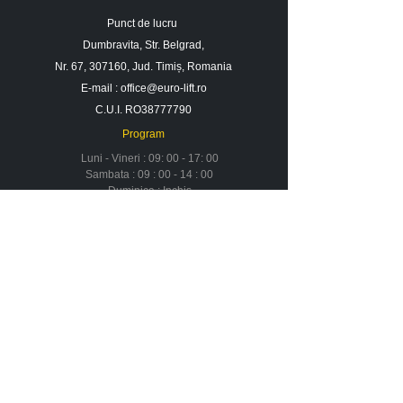
Punct de lucru
Dumbravita, Str. Belgrad,
Nr. 67, 307160, Jud. Timiș, Romania
E-mail :
office@euro-lift.ro
C.U.I. RO38777790
Program
Luni - Vineri : 09: 00 - 17: 00
Sambata : 09 : 00 - 14 : 00
Duminica : Inchis
Contact
Despre noi
Urmareste-ne in social media