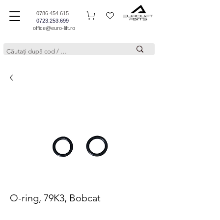
0786.454.615
0723.253.699
office@euro-lift.ro
O-ring, 79K3, Bobcat