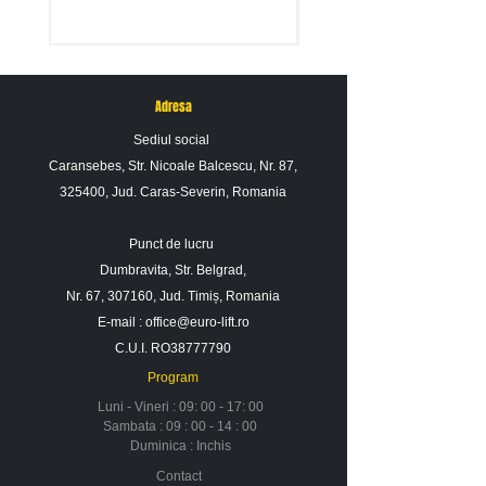
Adresa
Sediul social
Caransebes, Str. Nicoale Balcescu, Nr. 87,
325400, Jud. Caras-Severin, Romania
Punct de lucru
Dumbravita, Str. Belgrad,
Nr. 67, 307160, Jud. Timiș, Romania
E-mail :
office@euro-lift.ro
C.U.I. RO38777790
Program
Luni - Vineri : 09: 00 - 17: 00
Sambata : 09 : 00 - 14 : 00
Duminica : Inchis
Contact