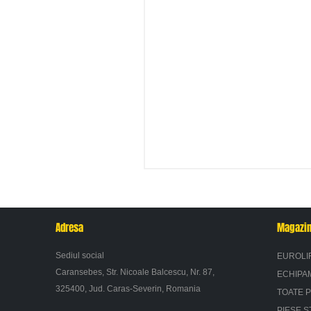
Adresa
Magazi
Sediul social
EUROLI
Caransebes, Str. Nicoale Balcescu, Nr. 87,
ECHIPA
325400, Jud. Caras-Severin, Romania
TOATE 
PIESE S