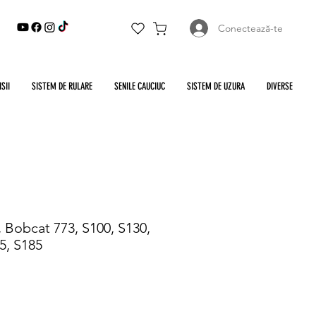
Conectează-te
SII
SISTEM DE RULARE
SENILE CAUCIUC
SISTEM DE UZURA
DIVERSE
 Bobcat 773, S100, S130,
5, S185