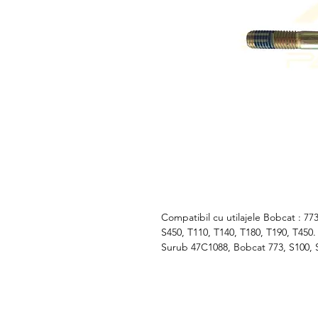
Compatibil cu utilajele Bobcat : 77
S450, T110, T140, T180, T190, T450.
Surub 47C1088, Bobcat 773, S100, S