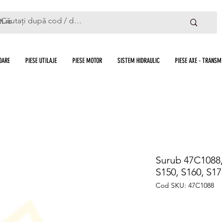
ft.ro
OARE
PIESE UTILAJE
PIESE MOTOR
SISTEM HIDRAULIC
PIESE AXE - TRANSMI
Surub 47C1088,
S150, S160, S17
Cod SKU: 47C1088