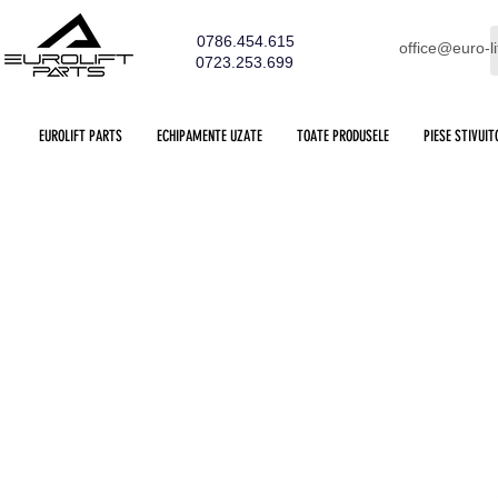
0786.454.615
office@euro-li
0723.253.699
EUROLIFT PARTS
ECHIPAMENTE UZATE
TOATE PRODUSELE
PIESE STIVUIT