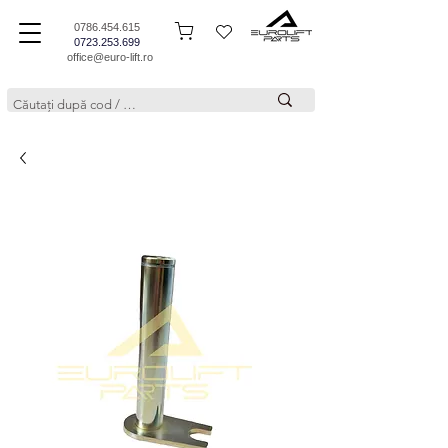
0786.454.615
0723.253.699
office@euro-lift.ro