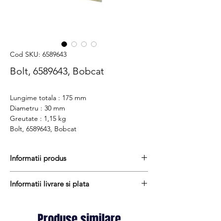
Cod SKU: 6589643
Bolt, 6589643, Bobcat
Lungime totala : 175 mm
Diametru : 30 mm
Greutate : 1,15 kg
Bolt, 6589643, Bobcat
Informatii produs
Pretul include TVA (19%) fară costurile de
Informatii livrare si plata
livrare
Termen de livrare : 7 - 9 zile
Produsele din stoc sunt, in general,
Produs aftermarket
expediate in termen de 1 - 2 zile lucratoare
Produse similare
Cod produs : 6589643