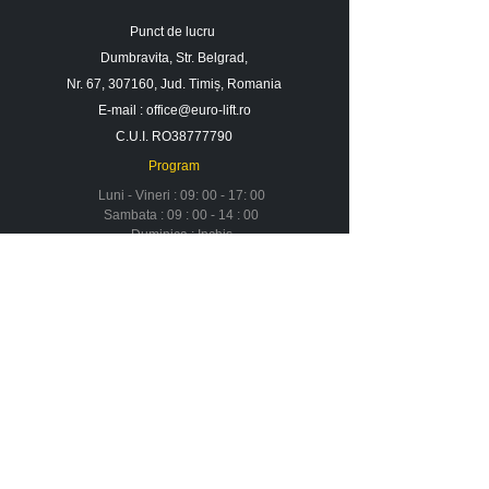
Punct de lucru
Dumbravita, Str. Belgrad,
Nr. 67, 307160, Jud. Timiș, Romania
E-mail :
office@euro-lift.ro
C.U.I. RO38777790
Program
Luni - Vineri : 09: 00 - 17: 00
Sambata : 09 : 00 - 14 : 00
Duminica : Inchis
Contact
Despre noi
Urmareste-ne in social media