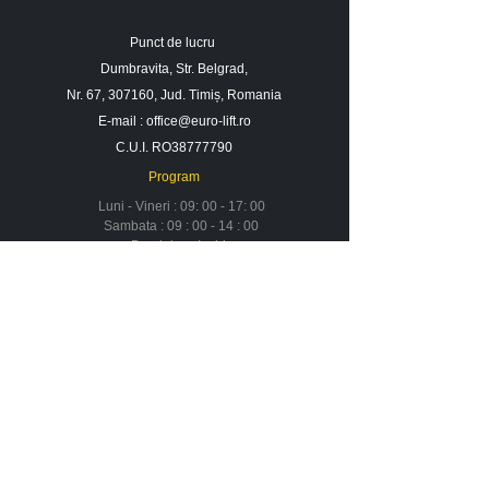
Punct de lucru
Dumbravita, Str. Belgrad,
Nr. 67, 307160, Jud. Timiș, Romania
E-mail :
office@euro-lift.ro
C.U.I. RO38777790
Program
Luni - Vineri : 09: 00 - 17: 00
Sambata : 09 : 00 - 14 : 00
Duminica : Inchis
Contact
Despre noi
Urmareste-ne in social media