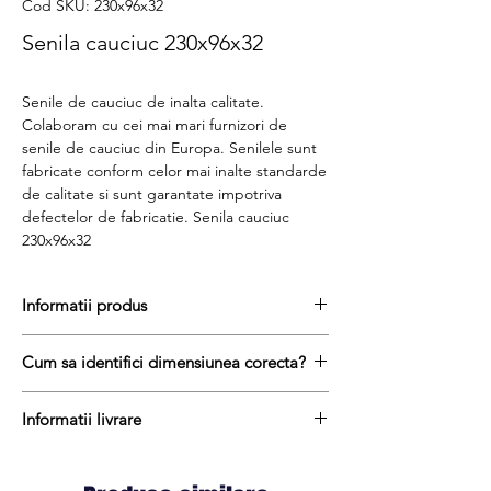
Cod SKU: 230x96x32
Senila cauciuc 230x96x32
Senile de cauciuc de inalta calitate.
Colaboram cu cei mai mari furnizori de
senile de cauciuc din Europa. Senilele sunt
fabricate conform celor mai inalte standarde
de calitate si sunt garantate impotriva
defectelor de fabricatie. Senila cauciuc
230x96x32
Informatii produs
Pretul include TVA (19%) fară costurile de
Cum sa identifici dimensiunea corecta?
livrare
Disponibilitate : stoc
Pentru a afla dimensiunea senilei de
Produs aftermarket
Informatii livrare
cauciuc, urmati acesti trei pasi simpli:
Stocul si pretul afisat nu se actualizeaza in
masurați latimea caii in mm = prima
Termenul de livrare pentru senilele de
timp real si reprezinta stocul si pretul
masuratoare de ex. 230 mm
cauciuc variaza intre 1 si 10 zile lucratoare.
prezentat de furnizor in momentul furnizarii