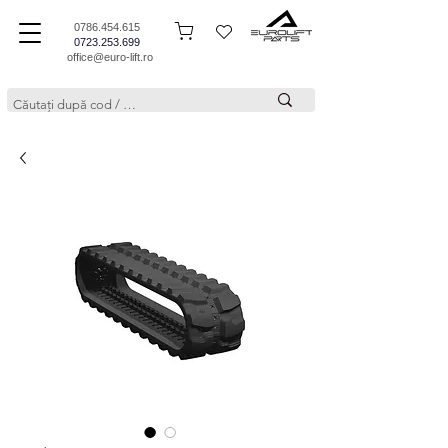
0786.454.615
0723.253.699
office@euro-lift.ro