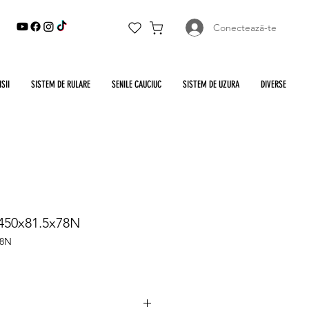
Conectează-te
SII
SISTEM DE RULARE
SENILE CAUCIUC
SISTEM DE UZURA
DIVERSE
 450x81.5x78N
78N