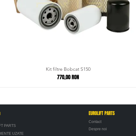
Kit filtre Bobcat S150
Preț
770,00 RON
n
EUROLIFT PARTS
Contact
FT PARTS
Despre noi
MENTE UZATE