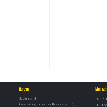
Adresa
Magazi
Sediul social
EUROLI
Caransebes, Str. Nicoale Balcescu, Nr. 87,
ECHIPA