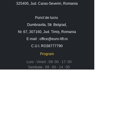
325400, Jud. Caras-Severin, Romania
Punct de lucru
Dumbravita, Str. Belgrad,
Nr. 67, 307160, Jud. Timiș, Romania
E-mail :
office@euro-lift.ro
C.U.I. RO38777790
Program
Luni - Vineri : 09: 00 - 17: 00
Sambata : 09 : 00 - 14 : 00
Duminica : Inchis
Contact
Despre noi
Urmareste-ne in social media