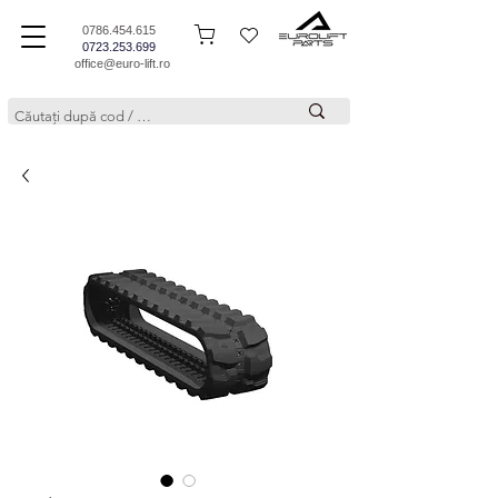
0786.454.615
0723.253.699
office@euro-lift.ro