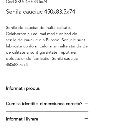
Cod SKU: 450x83.5x74
Senila cauciuc 450x83.5x74
Senile de cauciuc de inalta calitate.
Colaboram cu cei mai mari furnizori de
senile de cauciuc din Europa. Senilele sunt
fabricate conform celor mai inalte standarde
de calitate si sunt garantate impotriva
defectelor de fabricatie. Senila cauciuc
450x83.5x74
Informatii produs
Pretul include TVA (19%) fară costurile de
Cum sa identifici dimensiunea corecta?
livrare
Disponibilitate : stoc
Pentru a afla dimensiunea senilei de
Produs aftermarket
Informatii livrare
cauciuc, urmati acesti trei pasi simpli:
Stocul si pretul afisat nu se actualizeaza in
masurați latimea senilei in mm = prima
Termenul de livrare pentru senilele de
timp real si reprezinta stocul si pretul