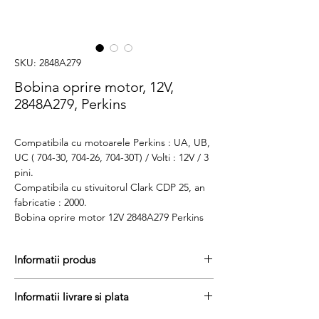
SKU: 2848A279
Bobina oprire motor, 12V,
2848A279, Perkins
Compatibila cu motoarele Perkins : UA, UB,
UC ( 704-30, 704-26, 704-30T) / Volti : 12V / 3
pini.
Compatibila cu stivuitorul Clark CDP 25, an
fabricatie : 2000.
Bobina oprire motor 12V 2848A279 Perkins
Informatii produs
Pretul include TVA (19%) fară costurile de
Informatii livrare si plata
livrare
Disponibilitate : 2 - 3 zile