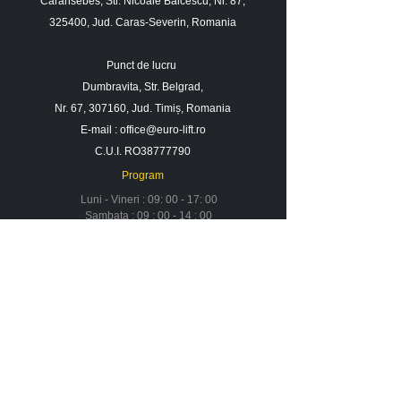
Caransebes, Str. Nicoale Balcescu, Nr. 87,
325400, Jud. Caras-Severin, Romania
Punct de lucru
Dumbravita, Str. Belgrad,
Nr. 67, 307160, Jud. Timiș, Romania
E-mail :
office@euro-lift.ro
C.U.I. RO38777790
Program
Luni - Vineri : 09: 00 - 17: 00
Sambata : 09 : 00 - 14 : 00
Duminica : Inchis
Contact
Despre noi
Urmareste-ne in social media