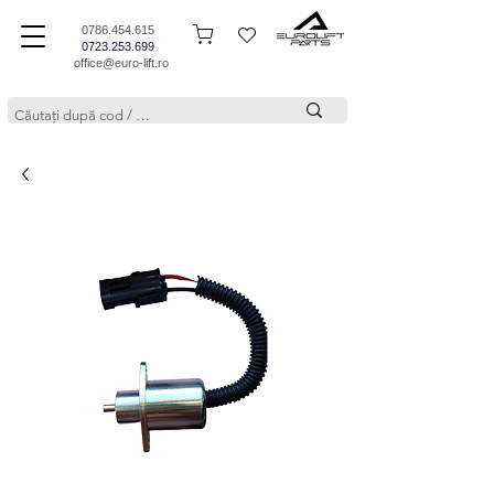
0786.454.615
0723.253.699
office@euro-lift.ro