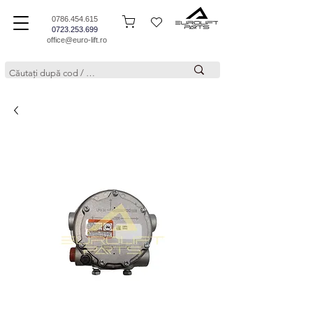
0786.454.615
0723.253.699
office@euro-lift.ro