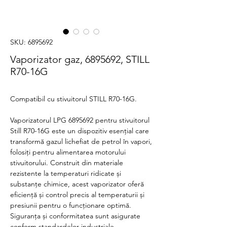
SKU: 6895692
Vaporizator gaz, 6895692, STILL
R70-16G
Compatibil cu stivuitorul STILL R70-16G.
Vaporizatorul LPG 6895692 pentru stivuitorul
Still R70-16G este un dispozitiv esențial care
transformă gazul lichefiat de petrol în vapori,
folosiți pentru alimentarea motorului
stivuitorului. Construit din materiale
rezistente la temperaturi ridicate și
substanțe chimice, acest vaporizator oferă
eficiență și control precis al temperaturii și
presiunii pentru o funcționare optimă.
Siguranța și conformitatea sunt asigurate
conform standardelor industriale.