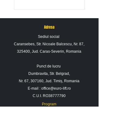
Adresa
Sediul social
Caransebes, Str. Nicoale Balcescu, Nr. 87,
325400, Jud. Caras-Severin, Romania
Punct de lucru
Dumbravita, Str. Belgrad,
Nr. 67, 307160, Jud. Timiș, Romania
E-mail :
office@euro-lift.ro
C.U.I. RO38777790
Program
Luni - Vineri : 09: 00 - 17: 00
Sambata : 09 : 00 - 14 : 00
Duminica : Inchis
Contact