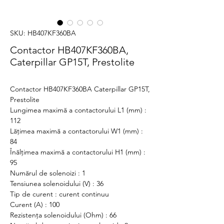
SKU: HB407KF360BA
Contactor HB407KF360BA,
Caterpillar GP15T, Prestolite
Contactor HB407KF360BA Caterpillar GP15T,
Prestolite
Lungimea maximă a contactorului L1 (mm) :
112
Lățimea maximă a contactorului W1 (mm) :
84
Înălțimea maximă a contactorului H1 (mm) :
95
Numărul de solenoizi : 1
Tensiunea solenoidului (V) : 36
Tip de curent : curent continuu
Curent (A) : 100
Rezistența solenoidului (Ohm) : 66