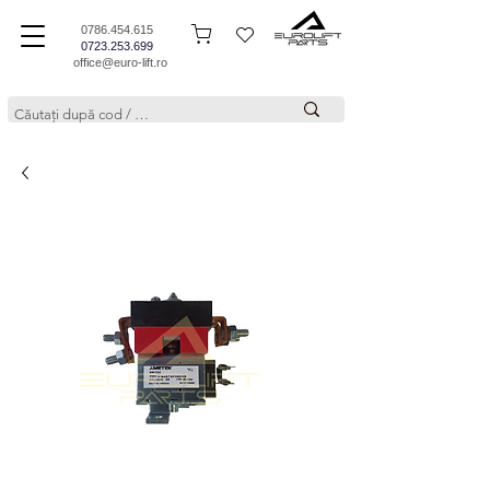
0786.454.615
0723.253.699
office@euro-lift.ro