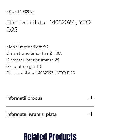
SKU: 14032097
Elice ventilator 14032097 , YTO
D25
Model motor 490BPG.
Diametru exterior (mm) : 389
Diametru interior (mm) : 28
Greutate (kg) : 1,5
Elice ventilator 14032097 , YTO D25
Informatii produs
Pretul include TVA (19%) fară costurile de
Informatii livrare si plata
livrare
Termen de livrare : 7 - 9 zile
Produsele din stoc sunt, in general,
Produs aftermarket
expediate in termen de 1 - 2 zile lucratoare
Related Products
Cod produs : 14032097
iar termenul de livrare pentru produsele