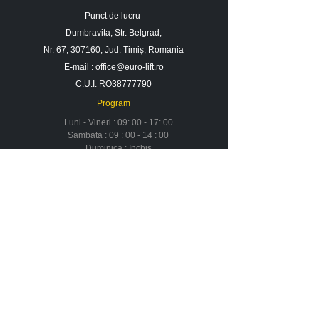
Punct de lucru
Dumbravita, Str. Belgrad,
Nr. 67, 307160, Jud. Timiș, Romania
E-mail :
office@euro-lift.ro
C.U.I. RO38777790
Program
Luni - Vineri : 09: 00 - 17: 00
Sambata : 09 : 00 - 14 : 00
Duminica : Inchis
Contact
Despre noi
Urmareste-ne in social media