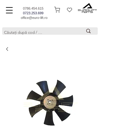
0786.454.615
0723.253.699
office@euro-lift.ro