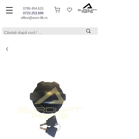
0786.454.615
0723.253.699
office@euro-lift.ro