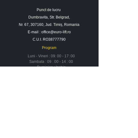
Punct de lucru
Dumbravita, Str. Belgrad,
Nr. 67, 307160, Jud. Timiș, Romania
E-mail :
office@euro-lift.ro
C.U.I. RO38777790
Program
Luni - Vineri : 09: 00 - 17: 00
Sambata : 09 : 00 - 14 : 00
Duminica : Inchis
Contact
Despre noi
Urmareste-ne in social media