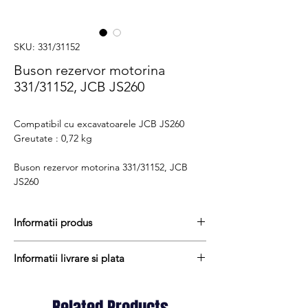
SKU: 331/31152
Buson rezervor motorina
331/31152, JCB JS260
Compatibil cu excavatoarele JCB JS260
Greutate : 0,72 kg
Buson rezervor motorina 331/31152, JCB
JS260
Informatii produs
Pretul include TVA (19%) fară costurile de
Informatii livrare si plata
livrare
Termen de livrare : 7 - 9 zile
Produsele din stoc sunt, in general,
Produs aftermarket
expediate in termen de 1 - 2 zile lucratoare
Cod produs : 331/31152