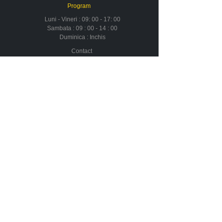
Program
Luni - Vineri : 09: 00 - 17: 00
Sambata : 09 : 00 - 14 : 00
Duminica : Inchis
Contact
Despre noi
Urmareste-ne in social media
Newsletter
Nu rata ofertele si promotiile noastre
Aboneaza-te