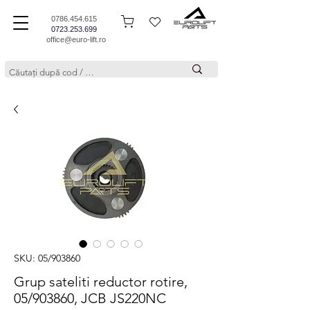
0786.454.615
0723.253.699
office@euro-lift.ro
SKU: 05/903860
Grup sateliti reductor rotire,
05/903860, JCB JS220NC