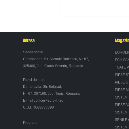
Adresa
Magazi
Sediul social
EUROLI
Caransebes, Str. Nicoale Balcescu, Nr. 87,
ECHIPA
325400, Jud. Caras-Severin, Romania
TOATE 
PIESE S
Punct de lucru
PIESE U
Dumbravita, Str. Belgrad,
PIESE 
Nr. 67, 307160, Jud. Timiș, Romania
SISTEM 
E-mail :
office@euro-lift.ro
PIESE A
C.U.I. RO38777790
SISTEM
SENILE
Program
SISTEM