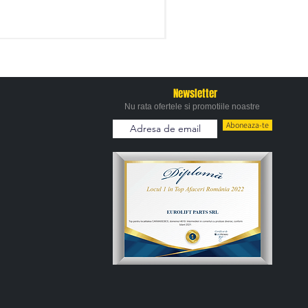
Newsletter
Nu rata ofertele si promotiile noastre
Aboneaza-te