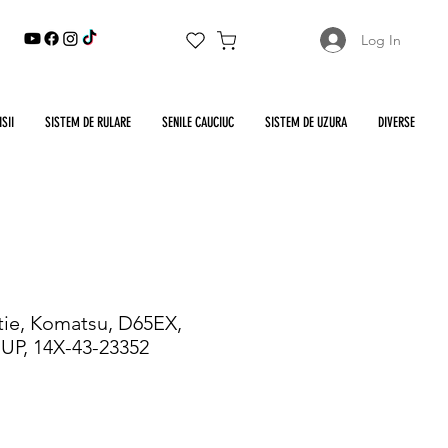
Log In
SII
SISTEM DE RULARE
SENILE CAUCIUC
SISTEM DE UZURA
DIVERSE
tie, Komatsu, D65EX,
 UP, 14X-43-23352