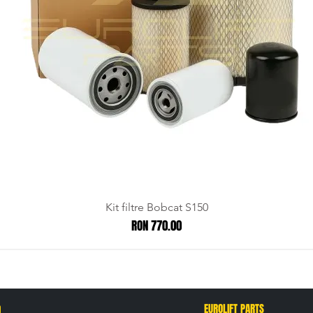
Kit filtre Bobcat S150
Price
RON 770.00
n
EUROLIFT PARTS