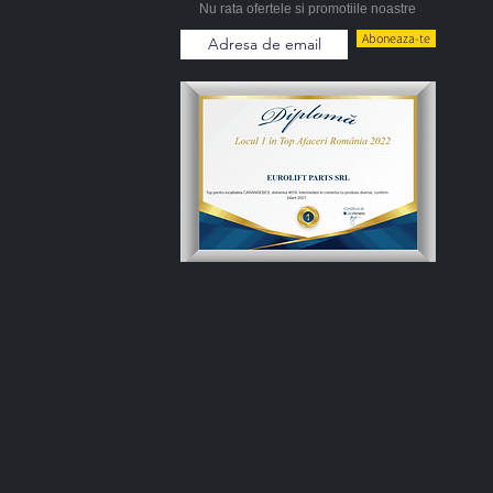
Nu rata ofertele si promotiile noastre
Aboneaza-te