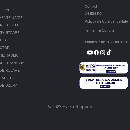
Contact
FT PARTS
Despre noi
MENTE UZATE
Politica de Confidentialitate
PRODUSELE
Termeni si Conditii
TIVUITOARE
TILAJE
Urmareste-ne in social media
MOTOR
HIDRAULIC
XE - TRANSMISII
 DE RULARE
 CAUCIUC
 DE UZURA
E
© 2023 by euroliftparts