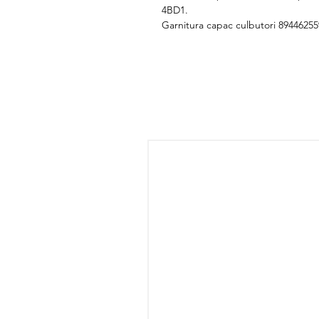
4BD1.
Garnitura capac culbutori 894462