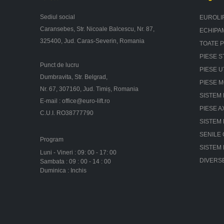
Sediul social
EUROLI
Caransebes, Str. Nicoale Balcescu, Nr. 87,
ECHIPA
325400, Jud. Caras-Severin, Romania
TOATE 
PIESE S
Punct de lucru
PIESE U
Dumbravita, Str. Belgrad,
PIESE 
Nr. 67, 307160, Jud. Timiș, Romania
SISTEM 
E-mail :
office@euro-lift.ro
PIESE A
C.U.I. RO38777790
SISTEM
SENILE
Program
SISTEM
Luni - Vineri : 09: 00 - 17: 00
DIVERS
Sambata : 09 : 00 - 14 : 00
Duminica : Inchis