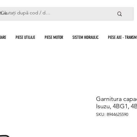
ft.ro
OARE
PIESE UTILAJE
PIESE MOTOR
SISTEM HIDRAULIC
PIESE AXE - TRANSMI
Garnitura capa
Isuzu, 4BG1, 
SKU: 8944625590