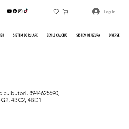
Log In
SII
SISTEM DE RULARE
SENILE CAUCIUC
SISTEM DE UZURA
DIVERSE
c culbutori, 8944625590,
4BG2, 4BC2, 4BD1