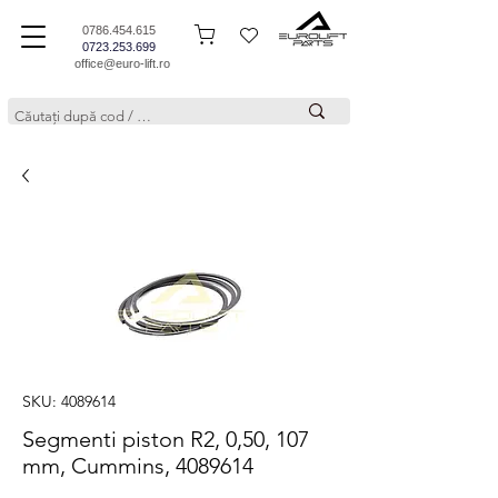
0786.454.615
0723.253.699
office@euro-lift.ro
SKU: 4089614
Segmenti piston R2, 0,50, 107
mm, Cummins, 4089614