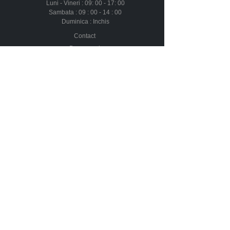
Luni - Vineri : 09: 00 - 17: 00
Sambata : 09 : 00 - 14 : 00
Duminica : Inchis
Contact
Despre noi
Urmareste-ne in social media
Newsletter
Nu rata ofertele si promotiile noastre
Aboneaza-te