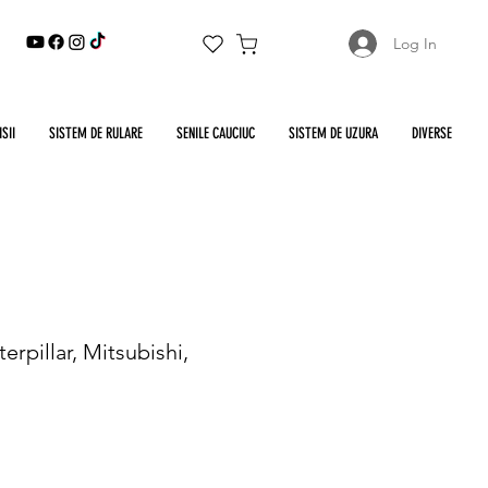
Log In
SII
SISTEM DE RULARE
SENILE CAUCIUC
SISTEM DE UZURA
DIVERSE
rpillar, Mitsubishi,