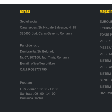
Adresa
Magazi
Sediul social
EUROLI
Caransebes, Str. Nicoale Balcescu, Nr. 87,
ECHIPA
325400, Jud. Caras-Severin, Romania
TOATE 
PIESE S
Punct de lucru
PIESE U
Dumbravita, Str. Belgrad,
PIESE 
Nr. 67, 307160, Jud. Timiș, Romania
SISTEM 
E-mail :
office@euro-lift.ro
PIESE A
C.U.I. RO38777790
SISTEM
SENILE
Program
SISTEM
Luni - Vineri : 09: 00 - 17: 00
DIVERS
Sambata : 09 : 00 - 14 : 00
Duminica : Inchis