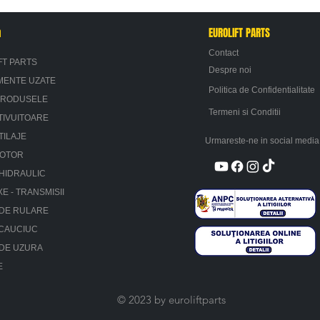
n
EUROLIFT PARTS
Contact
FT PARTS
Despre noi
MENTE UZATE
Politica de Confidentialitate
PRODUSELE
Termeni si Conditii
TIVUITOARE
TILAJE
Urmareste-ne in social media
MOTOR
HIDRAULIC
XE - TRANSMISII
 DE RULARE
 CAUCIUC
 DE UZURA
E
© 2023 by euroliftparts