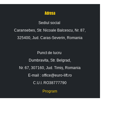
Adresa
Sediul social
Caransebes, Str. Nicoale Balcescu, Nr. 87,
325400, Jud. Caras-Severin, Romania
Punct de lucru
Dumbravita, Str. Belgrad,
Nr. 67, 307160, Jud. Timiș, Romania
E-mail :
office@euro-lift.ro
C.U.I. RO38777790
Program
Luni - Vineri : 09: 00 - 17: 00
Sambata : 09 : 00 - 14 : 00
Duminica : Inchis
Contact
Despre noi