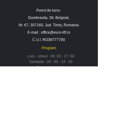
Punct de lucru
Dumbravita, Str. Belgrad,
Nr. 67, 307160, Jud. Timiș, Romania
E-mail :
office@euro-lift.ro
C.U.I. RO38777790
Program
Luni - Vineri : 09: 00 - 17: 00
Sambata : 09 : 00 - 14 : 00
Duminica : Inchis
Contact
Despre noi
Urmareste-ne in social media