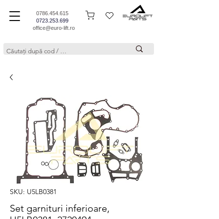
0786.454.615
0723.253.699
office@euro-lift.ro
SKU: U5LB0381
Set garnituri inferioare,