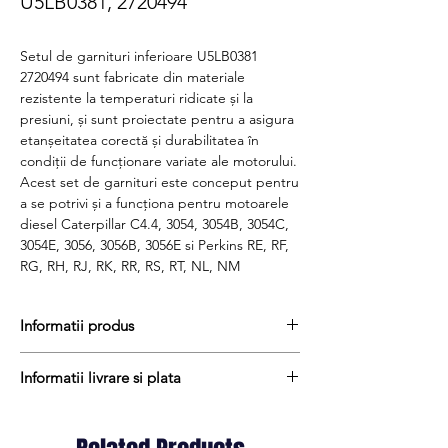
U5LB0381, 2720494
Setul de garnituri inferioare U5LB0381
2720494 sunt fabricate din materiale
rezistente la temperaturi ridicate și la
presiuni, și sunt proiectate pentru a asigura
etanșeitatea corectă și durabilitatea în
condiții de funcționare variate ale motorului.
Acest set de garnituri este conceput pentru
a se potrivi și a funcționa pentru motoarele
diesel Caterpillar C4.4, 3054, 3054B, 3054C,
3054E, 3056, 3056B, 3056E si Perkins RE, RF,
RG, RH, RJ, RK, RR, RS, RT, NL, NM
Informatii produs
Pretul include TVA (19%) fară costurile de
Informatii livrare si plata
livrare
Disponibilitate : 2 - 3 zile
Produsele din stoc sunt, in general,
Produs aftermarket
expediate in termen de 1 - 2 zile lucratoare
Cod produs : U5LB0381, 2720494