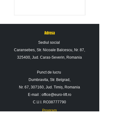
Adresa
Sediul social
Caransebes, Str. Nicoale Balcescu, Nr. 87,
325400, Jud. Caras-Severin, Romania
Punct de lucru
Dumbravita, Str. Belgrad,
Nr. 67, 307160, Jud. Timiș, Romania
E-mail :
office@euro-lift.ro
C.U.I. RO38777790
Program
Luni - Vineri : 09: 00 - 17: 00
Sambata : 09 : 00 - 14 : 00
Duminica : Inchis
Contact