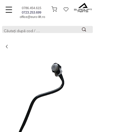
0786.454.615
0723.253.699
office@euro-lift.ro