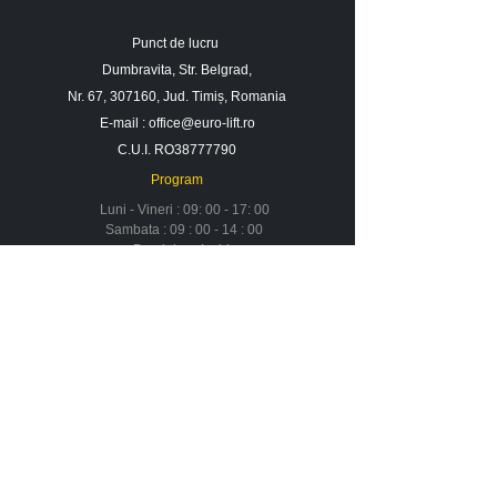
Punct de lucru
Dumbravita, Str. Belgrad,
Nr. 67, 307160, Jud. Timiș, Romania
E-mail :
office@euro-lift.ro
C.U.I. RO38777790
Program
Luni - Vineri : 09: 00 - 17: 00
Sambata : 09 : 00 - 14 : 00
Duminica : Inchis
Contact
Despre noi
Urmareste-ne in social media