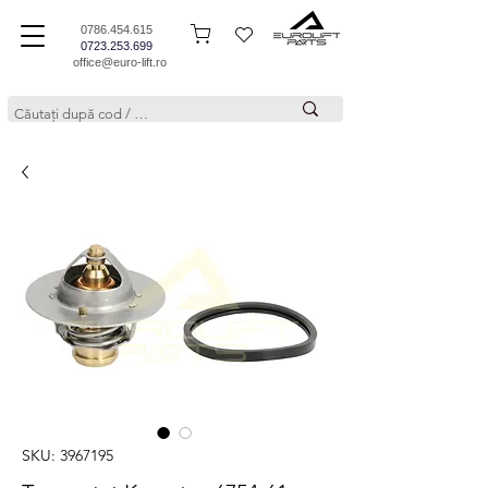
0786.454.615
0723.253.699
office@euro-lift.ro
SKU: 3967195