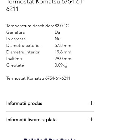
Termostat Komatsu 6754-61-
6211
Temperatura deschidere
82.0 °C
Garnitura
Da
In carcasa
Nu
Diametru exterior
57.8 mm
Diametru interior
19.6 mm
Inaltime
29.0 mm
Greutate
0,09kg
Termostat Komatsu 6754-61-6211
Informatii produs
Pretul include TVA (19%) fară costurile de
Informatii livrare si plata
livrare
Termen de livrare : 1 - 2 zile
Produsele din stoc sunt, in general,
Produs aftermarket
expediate in termen de 1 - 2 zile lucratoare