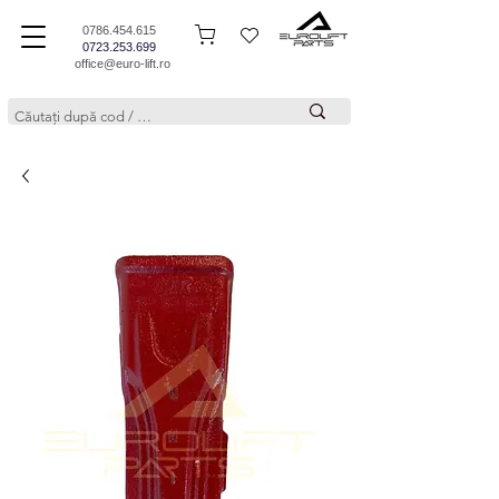
0786.454.615
0723.253.699
office@euro-lift.ro