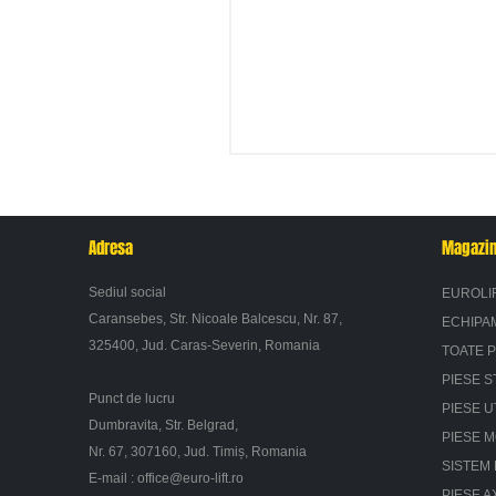
Adresa
Magazi
Sediul social
EUROLI
Caransebes, Str. Nicoale Balcescu, Nr. 87,
ECHIPA
325400, Jud. Caras-Severin, Romania
TOATE 
PIESE S
Punct de lucru
PIESE U
Dumbravita, Str. Belgrad,
PIESE 
Nr. 67, 307160, Jud. Timiș, Romania
SISTEM 
E-mail :
office@euro-lift.ro
PIESE A