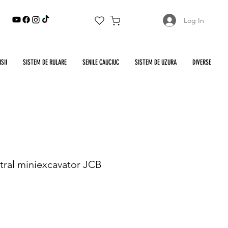
Log In
SII
SISTEM DE RULARE
SENILE CAUCIUC
SISTEM DE UZURA
DIVERSE
tral miniexcavator JCB