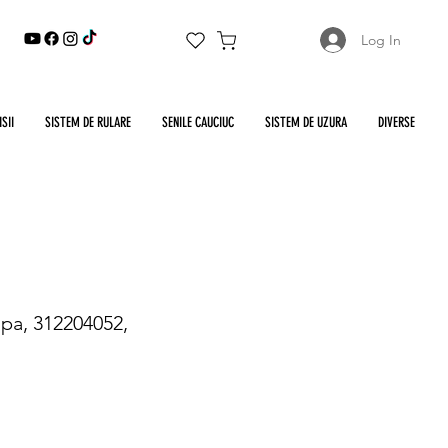
Log In
SII
SISTEM DE RULARE
SENILE CAUCIUC
SISTEM DE UZURA
DIVERSE
upa, 312204052,