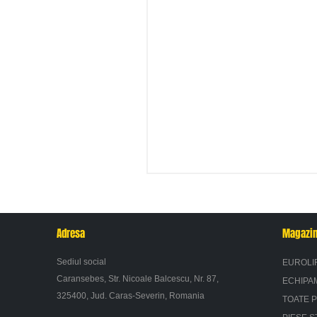
Adresa
Magazi
Sediul social
EUROLI
Caransebes, Str. Nicoale Balcescu, Nr. 87,
ECHIPA
325400, Jud. Caras-Severin, Romania
TOATE 