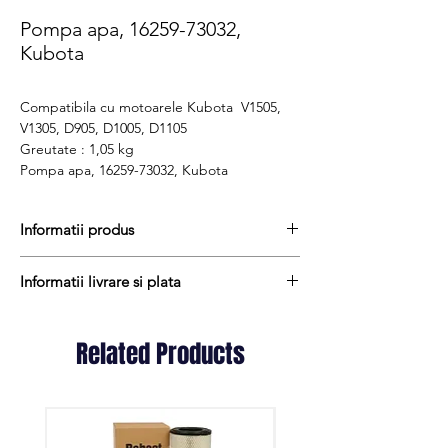
Pompa apa, 16259-73032,
Kubota
Compatibila cu motoarele Kubota V1505,
V1305, D905, D1005, D1105
Greutate : 1,05 kg
Pompa apa, 16259-73032, Kubota
Informatii produs
Pretul include TVA (19%) fară costurile de
Informatii livrare si plata
livrare
Disponibilitate : stoc
Produsele din stoc sunt, in general,
Produs aftermarket
expediate in termen de 1 - 2 zile lucratoare
Related Products
Cod produs : 16259-73032
iar termenul de livrare pentru produsele
aduse la comanda variaza intre 1 si 15
zile lucratoare si sunt expediate prin Fan
Courier. Daca preferati livrarea prin
alta firma de curierat, va rugam sa ne