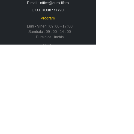
E-mail :
office@euro-lift.ro
C.U.I. RO38777790
Program
Luni - Vineri : 09: 00 - 17: 00
Sambata : 09 : 00 - 14 : 00
Duminica : Inchis
Contact
Despre noi
Urmareste-ne in social media
Newsletter
Nu rata ofertele si promotiile noastre
Aboneaza-te