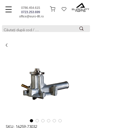
0786.454.615
0723.253.699
office@euro-lift.ro
SKU: 16259-73032