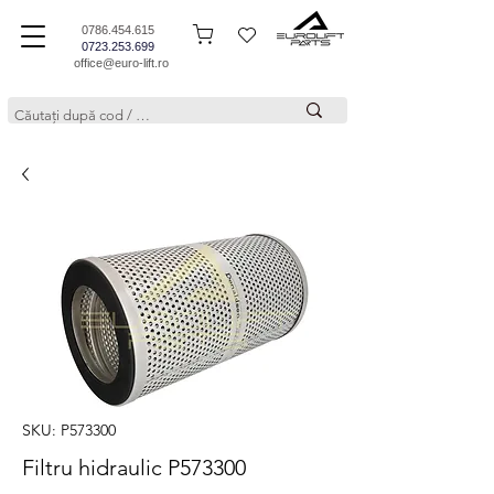
0786.454.615
0723.253.699
office@euro-lift.ro
SKU: P573300
Filtru hidraulic P573300