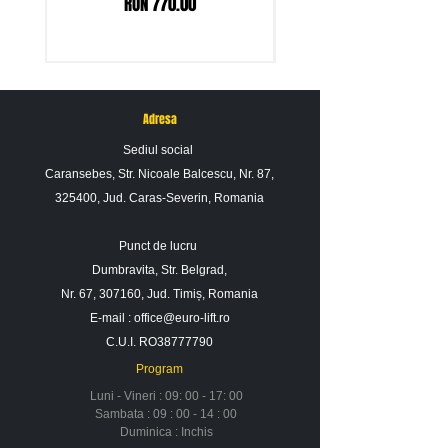
Price
RON 770.00
ne contactati.
Adresa
Sediul social
Caransebes, Str. Nicoale Balcescu, Nr. 87,
325400, Jud. Caras-Severin, Romania
Punct de lucru
Dumbravita, Str. Belgrad,
Nr. 67, 307160, Jud. Timiș, Romania
E-mail :
office@euro-lift.ro
C.U.I. RO38777790
Program
Luni - Vineri : 09: 00 - 17: 00
Sambata : 09 : 00 - 14 : 00
Duminica : Inchis