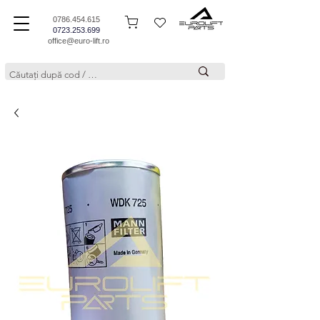
0786.454.615
0723.253.699
office@euro-lift.ro