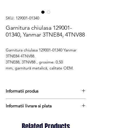
SKU: 129001-01340
Garnitura chiulasa 129001-
01340, Yanmar 3TNE84, 4TNV88
Garnitura chiulasa 129001-01340 Yanmar
3TNE84 4TNV88.
3TNE88, 3TNV88 , grosime: 0,50
mm, garnitură metalică, calitate OEM.
Informatii produs
Pretul include TVA (19%) fară costurile de
Informatii livrare si plata
livrare
Termen de livrare : 4 - 6 zile
Produsele din stoc sunt, in general,
Produs aftermarket
expediate in termen de 1 - 2 zile lucratoare
Related Products
Cod produs : 129001-01340