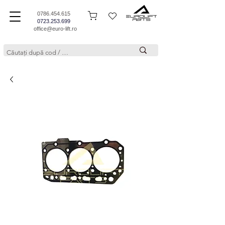
0786.454.615
0723.253.699
office@euro-lift.ro