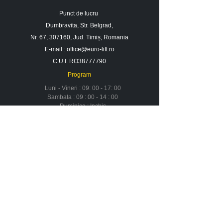
Punct de lucru
Dumbravita, Str. Belgrad,
Nr. 67, 307160, Jud. Timiș, Romania
E-mail :
office@euro-lift.ro
C.U.I. RO38777790
Program
Luni - Vineri : 09: 00 - 17: 00
Sambata : 09 : 00 - 14 : 00
Duminica : Inchis
Contact
Despre noi
Urmareste-ne in social media