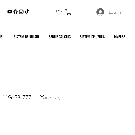
Log In
SII
SISTEM DE RULARE
SENILE CAUCIUC
SISTEM DE UZURA
DIVERSE
, 119653-77711, Yanmar,