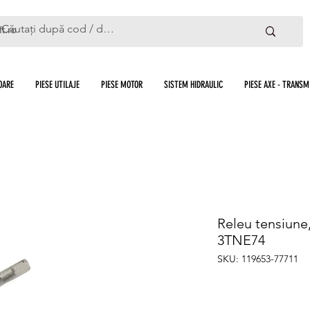
ft.ro
OARE
PIESE UTILAJE
PIESE MOTOR
SISTEM HIDRAULIC
PIESE AXE - TRANSMI
Releu tensiune
3TNE74
SKU: 119653-77711