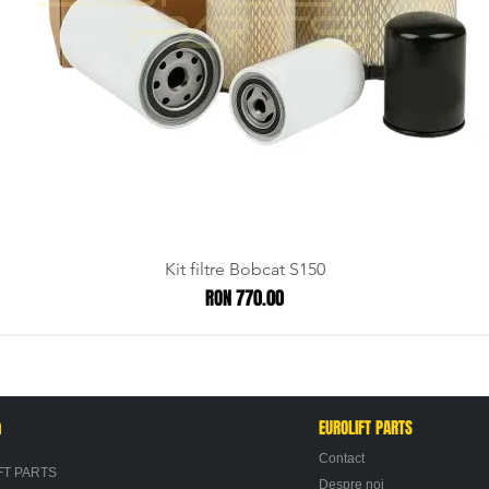
Kit filtre Bobcat S150
Price
RON 770.00
n
EUROLIFT PARTS
Contact
FT PARTS
Despre noi