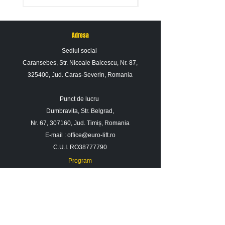
Adresa
Sediul social
Caransebes, Str. Nicoale Balcescu, Nr. 87,
325400, Jud. Caras-Severin, Romania
Punct de lucru
Dumbravita, Str. Belgrad,
Nr. 67, 307160, Jud. Timiș, Romania
E-mail :
office@euro-lift.ro
C.U.I. RO38777790
Program
Luni - Vineri : 09: 00 - 17: 00
Sambata : 09 : 00 - 14 : 00
Duminica : Inchis
Contact
Despre noi