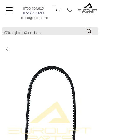
0786.454.615
0723.253.699
office@euro-lift.ro