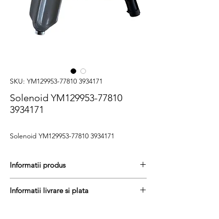
SKU: YM129953-77810 3934171
Solenoid YM129953-77810
3934171
Solenoid YM129953-77810 3934171
Informatii produs
Pretul include TVA (19%) fară costurile de
Informatii livrare si plata
livrare
Termen de livrare : 4 - 6 zile
Produsele din stoc sunt, in general,
Produs aftermarket
expediate in termen de 1 - 2 zile lucratoare