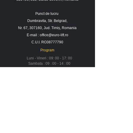
Punct de lucru
Dumbravita, Str. Belgrad,
Nr. 67, 307160, Jud. Timiș, Romania
E-mail :
office@euro-lift.ro
C.U.I. RO38777790
Program
Luni - Vineri : 09: 00 - 17: 00
Sambata : 09 : 00 - 14 : 00
Duminica : Inchis
Contact
Despre noi
Urmareste-ne in social media