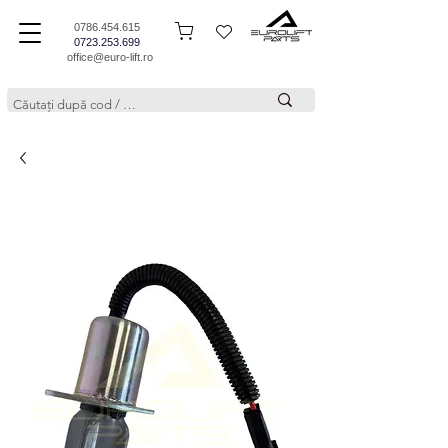
0786.454.615
0723.253.699
office@euro-lift.ro