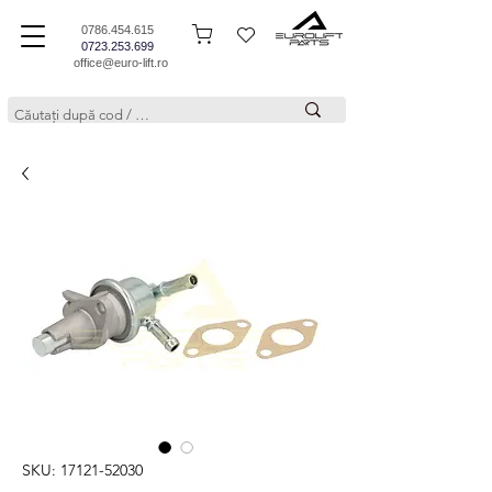
0786.454.615
0723.253.699
office@euro-lift.ro
SKU: 17121-52030