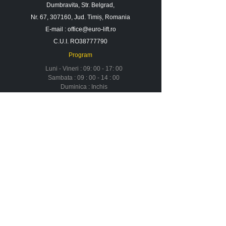
Dumbravita, Str. Belgrad,
Nr. 67, 307160, Jud. Timiș, Romania
E-mail :
office@euro-lift.ro
C.U.I. RO38777790
Program
Luni - Vineri : 09: 00 - 17: 00
Sambata : 09 : 00 - 14 : 00
Duminica : Inchis
Contact
Despre noi
Urmareste-ne in social media
Newsletter
Nu rata ofertele si promotiile noastre