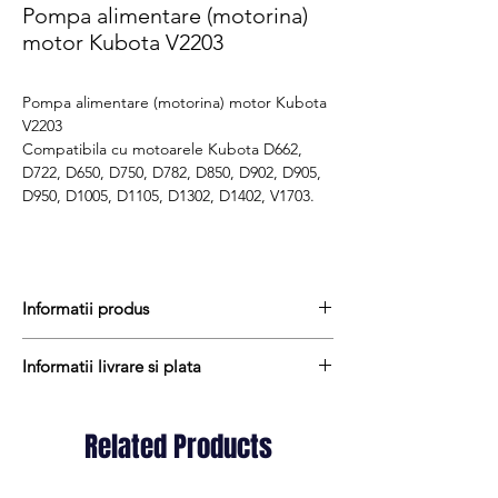
Pompa alimentare (motorina)
motor Kubota V2203
Pompa alimentare (motorina) motor Kubota
V2203
Compatibila cu motoarele Kubota D662,
D722, D650, D750, D782, D850, D902, D905,
D950, D1005, D1105, D1302, D1402, V1703.
Informatii produs
Pretul include TVA (19%) fară costurile de
Informatii livrare si plata
livrare
Termen de livrare : 1 - 2 zile
Produsele din stoc sunt, in general,
Produs aftermarket
expediate in termen de 1 - 2 zile lucratoare
Related Products
Cod produs : 17121-52030
iar termenul de livrare pentru produsele
Stocul si pretul afisat nu se actualizeaza in
aduse la comanda variaza intre 1 si 15
timp real si reprezinta stocul si pretul