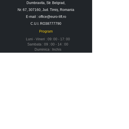
Dumbravita, Str. Belgrad,
Nr. 67, 307160, Jud. Timiș, Romania
E-mail :
office@euro-lift.ro
C.U.I. RO38777790
Program
Luni - Vineri : 09: 00 - 17: 00
Sambata : 09 : 00 - 14 : 00
Duminica : Inchis
Contact
Despre noi
Urmareste-ne in social media
Newsletter
Nu rata ofertele si promotiile noastre