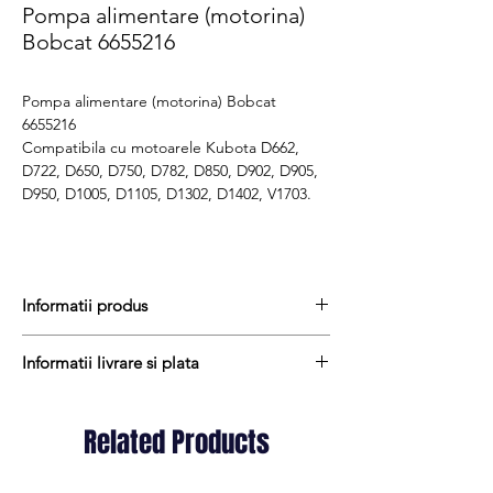
Pompa alimentare (motorina)
Bobcat 6655216
Pompa alimentare (motorina) Bobcat
6655216
Compatibila cu motoarele Kubota D662,
D722, D650, D750, D782, D850, D902, D905,
D950, D1005, D1105, D1302, D1402, V1703.
Informatii produs
Pretul include TVA (19%) fară costurile de
Informatii livrare si plata
livrare
Termen de livrare : 1 - 2 zile
Produsele din stoc sunt, in general,
Produs aftermarket
expediate in termen de 1 - 2 zile lucratoare
Related Products
Cod produs : 17121-52030
iar termenul de livrare pentru produsele
Stocul si pretul afisat nu se actualizeaza in
aduse la comanda variaza intre 1 si 15
timp real si reprezinta stocul si pretul