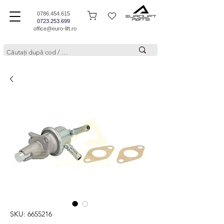
0786.454.615
0723.253.699
office@euro-lift.ro
SKU: 6655216