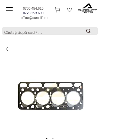
0786.454.615
0723.253.699
office@euro-lift.ro