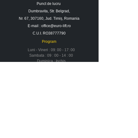
Punct de lucru
Dumbravita, Str. Belgrad,
Nr. 67, 307160, Jud. Timiș, Romania
E-mail :
office@euro-lift.ro
C.U.I. RO38777790
Program
Luni - Vineri : 09: 00 - 17: 00
Sambata : 09 : 00 - 14 : 00
Duminica : Inchis
Contact
Despre noi
Urmareste-ne in social media