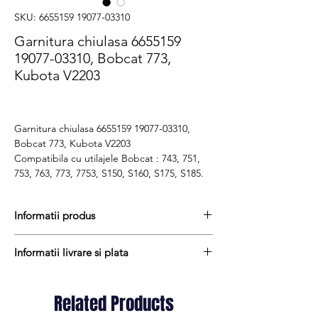
SKU: 6655159 19077-03310
Garnitura chiulasa 6655159
19077-03310, Bobcat 773,
Kubota V2203
Garnitura chiulasa 6655159 19077-03310,
Bobcat 773, Kubota V2203
Compatibila cu utilajele Bobcat : 743, 751,
753, 763, 773, 7753, S150, S160, S175, S185.
Informatii produs
Pretul include TVA (19%) fară costurile de
Informatii livrare si plata
livrare
Termen de livrare : 1 - 2 zile
Produsele din stoc sunt, in general,
Produs aftermarket
expediate in termen de 1 - 2 zile lucratoare
Related Products
Cod produs : 6655159 19077-03310
iar termenul de livrare pentru produsele
Stocul si pretul afisat nu se actualizeaza in