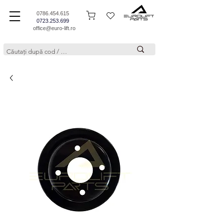
0786.454.615
0723.253.699
office@euro-lift.ro