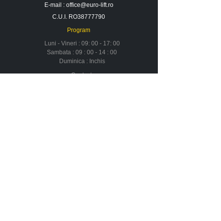
E-mail :
office@euro-lift.ro
C.U.I. RO38777790
Program
Luni - Vineri : 09: 00 - 17: 00
Sambata : 09 : 00 - 14 : 00
Duminica : Inchis
Contact
Despre noi
Urmareste-ne in social media
Newsletter
Nu rata ofertele si promotiile noastre
Aboneaza-te