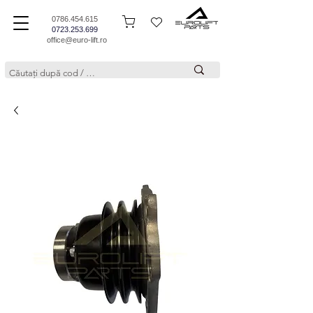
0786.454.615
0723.253.699
office@euro-lift.ro