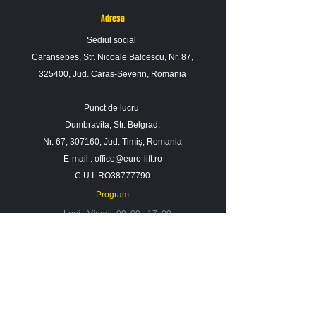
Adresa
Sediul social
Caransebes, Str. Nicoale Balcescu, Nr. 87,
325400, Jud. Caras-Severin, Romania
Punct de lucru
Dumbravita, Str. Belgrad,
Nr. 67, 307160, Jud. Timiș, Romania
E-mail :
office@euro-lift.ro
C.U.I. RO38777790
Program
Luni - Vineri : 09: 00 - 17: 00
Sambata : 09 : 00 - 14 : 00
Duminica : Inchis
Contact
Despre noi
Urmareste-ne in social media