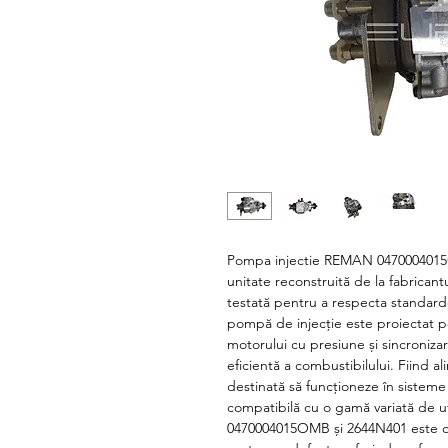
Pompa injectie REMAN 047000401
unitate reconstruită de la fabricantu
testată pentru a respecta standarde
pompă de injecție este proiectat pen
motorului cu presiune și sincroniza
eficientă a combustibilului. Fiind 
destinată să funcționeze în sisteme
compatibilă cu o gamă variată de 
0470004015OMB și 2644N401 este o 