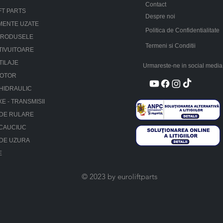
Contact
FT PARTS
Despre noi
MENTE UZATE
Politica de Confidentialitate
PRODUSELE
Termeni si Conditii
TIVUITOARE
TILAJE
Urmareste-ne in social media
MOTOR
HIDRAULIC
XE - TRANSMISII
 DE RULARE
 CAUCIUC
 DE UZURA
E
© 2023 by euroliftparts