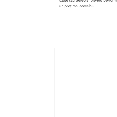
uzate sau defecte, oferind perform
un preț mai accesibil.