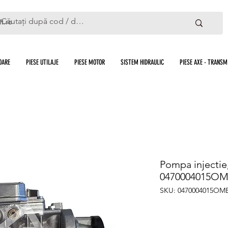
ft.ro
OARE
PIESE UTILAJE
PIESE MOTOR
SISTEM HIDRAULIC
PIESE AXE - TRANSMI
Pompa injecti
0470004015OMB
SKU: 0470004015OM