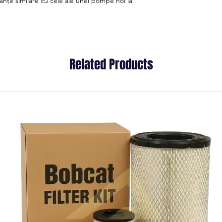
anțe similare cu cele ale unei pompe noi la
Related Products