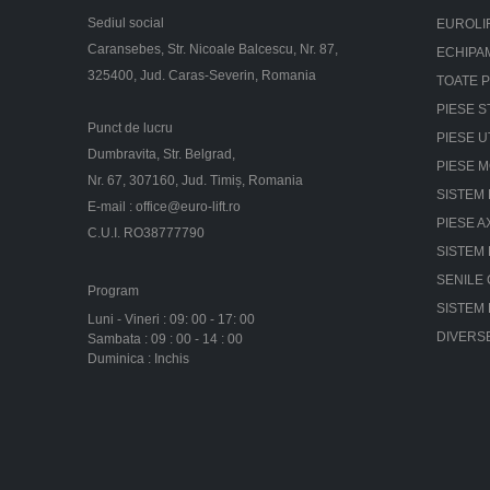
Sediul social
EUROLI
Caransebes, Str. Nicoale Balcescu, Nr. 87,
ECHIPA
325400, Jud. Caras-Severin, Romania
TOATE 
PIESE S
Punct de lucru
PIESE U
Dumbravita, Str. Belgrad,
PIESE 
Nr. 67, 307160, Jud. Timiș, Romania
SISTEM 
E-mail :
office@euro-lift.ro
PIESE A
C.U.I. RO38777790
SISTEM
SENILE
Program
SISTEM
Luni - Vineri : 09: 00 - 17: 00
DIVERS
Sambata : 09 : 00 - 14 : 00
Duminica : Inchis