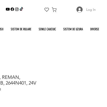
Log In
SII
SISTEM DE RULARE
SENILE CAUCIUC
SISTEM DE UZURA
DIVERSE
e, REMAN,
, 2644N401, 24V
B