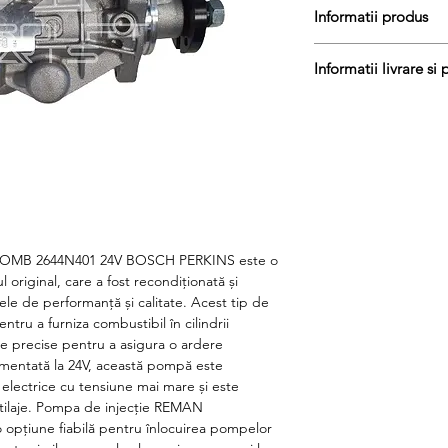
Informatii produs
Pretul include TVA (19
Informatii livrare si 
Disponibilitate : In st
Produs PERKINS
Produsele din stoc su
Cod produs : 04700
termen de 1 - 2 zile l
Garantie : 24 luni
pentru produsele adus
zile lucratoare si sun
Courier. Daca preferat
curierat, va rugam sa
Taxele de transport v
totala a transportului.
5OMB 2644N401 24V BOSCH PERKINS este o
Cutiile au dimensiun
l original, care a fost recondiționată și
protectie adecvata a
le de performanță și calitate. Acest tip de
Pentru informatii sup
tru a furniza combustibil în cilindrii
contactati.
re precise pentru a asigura o ardere
alimentată la 24V, această pompă este
 electrice cu tensiune mai mare și este
utilaje. Pompa de injecție REMAN
opțiune fiabilă pentru înlocuirea pompelor