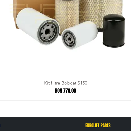
Kit filtre Bobcat S150
Price
RON 770.00
n
EUROLIFT PARTS