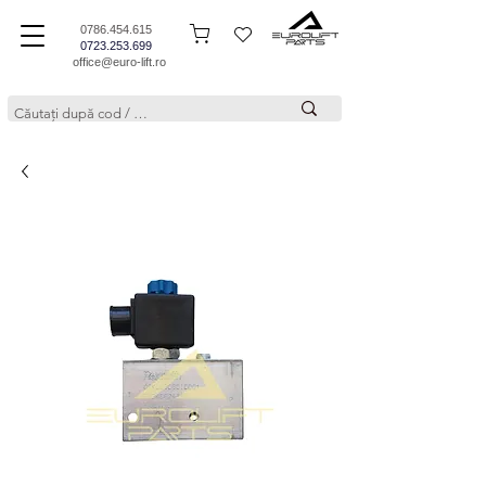
0786.454.615
0723.253.699
office@euro-lift.ro