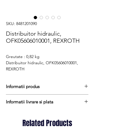
SKU: 8481201090
Distribuitor hidraulic,
OFK05606010001, REXROTH
Greutate : 0,82 kg
Distribuitor hidraulic, OFK05606010001,
REXROTH
Informatii produs
Pretul include TVA (19%) fară costurile de
Informatii livrare si plata
livrare
Termen de livrare : 4 - 6 zile
Produsele din stoc sunt, in general,
Produs original
expediate in termen de 1 - 2 zile lucratoare
Related Products
Cod produs : OFK05606010001
iar termenul de livrare pentru produsele
aduse la comanda variaza intre 1 si 15