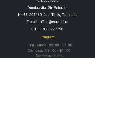
Punct de lucru
Dumbravita, Str. Belgrad,
Nr. 67, 307160, Jud. Timiș, Romania
E-mail :
office@euro-lift.ro
C.U.I. RO38777790
Program
Luni - Vineri : 09: 00 - 17: 00
Sambata : 09 : 00 - 14 : 00
Duminica : Inchis
Contact
Despre noi
Urmareste-ne in social media
Newsletter