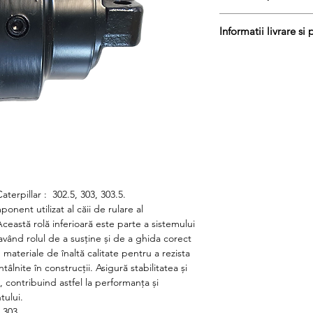
Pretul include TVA (19
Informatii livrare si 
Disponibilitate : 5 - 7 
Produs aftermarket
Produsele din stoc su
Cod produs : 185728
termen de 1 - 2 zile l
pentru produsele adus
zile lucratoare si sun
Courier. Daca preferat
curierat, va rugam sa
Taxele de transport v
totala a transportului.
Cutiile au dimensiun
protectie adecvata a
terpillar : 302.5, 303, 303.5.
Pentru informatii sup
onent utilizat al căii de rulare al
contactati.
ceastă rolă inferioară este parte a sistemului
 având rolul de a susține și de a ghida corect
 materiale de înaltă calitate pentru a rezista
întâlnite în construcții. Asigură stabilitatea și
t, contribuind astfel la performanța și
tului.
, 303