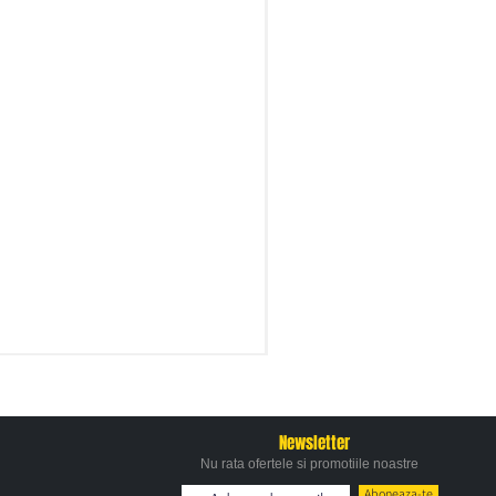
Newsletter
Nu rata ofertele si promotiile noastre
Aboneaza-te