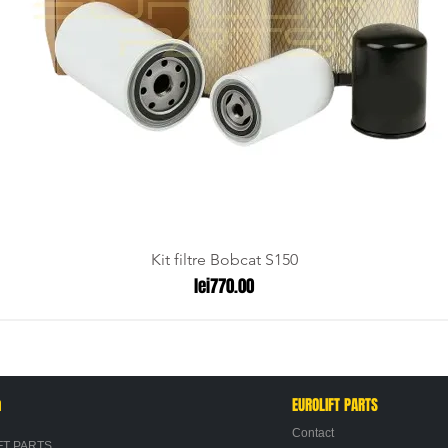
Kit filtre Bobcat S150
Price
lei770.00
n
EUROLIFT PARTS
Contact
FT PARTS