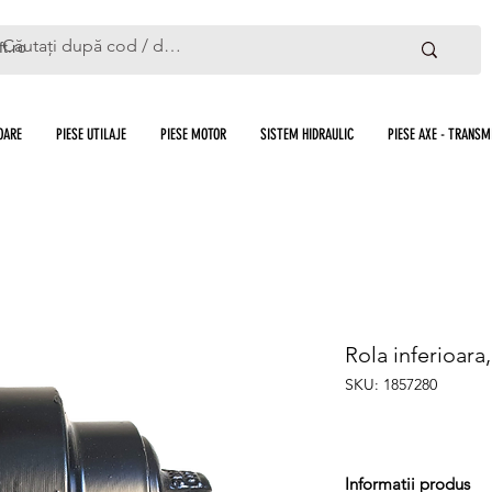
ft.ro
OARE
PIESE UTILAJE
PIESE MOTOR
SISTEM HIDRAULIC
PIESE AXE - TRANSMI
Rola inferioara,
SKU: 1857280
Informatii produs