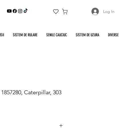
Log In
SII
SISTEM DE RULARE
SENILE CAUCIUC
SISTEM DE UZURA
DIVERSE
 1857280, Caterpillar, 303