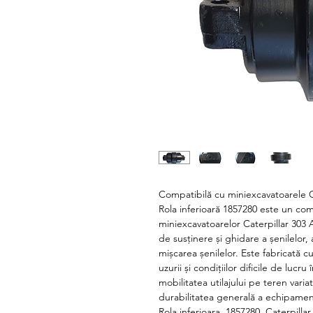
Compatibilă cu miniexcavatoarele Ca
Rola inferioară 1857280 este un comp
miniexcavatoarelor Caterpillar 303 A
de susținere și ghidare a șenilelor,
mișcarea șenilelor. Este fabricată cu
uzurii și condițiilor dificile de lucru 
mobilitatea utilajului pe teren varia
durabilitatea generală a echipamen
Rola inferioara, 1857280, Caterpillar