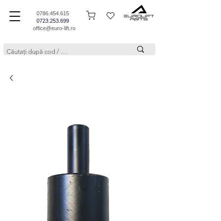
0786.454.615
0723.253.699
office@euro-lift.ro