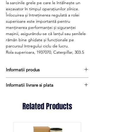
la sarcinile grele pe care le întâlnește un
excavator în timpul operațiunilor zilnice.
Înlocuirea și întreținerea regulată a rolei
superioare este importantă pentru
menținerea performanței și siguranței
mașinii, asigurându-se că lanțul sau șenilele
rămân bine ghidate și funcționale pe
parcursul întregului ciclu de lucru.
Rola superioara, 1937070, Caterpillar, 303.5
Informatii produs
Pretul include TVA (19%) fară costurile de
Informatii livrare si plata
livrare
Disponibilitate : 5 - 7 zile
Produsele din stoc sunt, in general,
Produs aftermarket
expediate in termen de 1 - 2 zile lucratoare
Related Products
Cod produs : 1937070
iar termenul de livrare pentru produsele
aduse la comanda variaza intre 1 si 15
zile lucratoare si sunt expediate prin Fan
Courier. Daca preferati livrarea prin