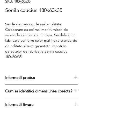
SKU: 180x60x35
Senila cauciuc 180x60x35
Senile de cauciuc de inalta calitate.
Colaboram cu cei mai mari furnizori de
senile de cauciuc din Europa. Senilele sunt
fabricate conform celor mai inalte standarde
de calitate si sunt garantate impotriva
defectelor de fabricatie.Senila cauciuc
180x60x35
Informatii produs
Pretul include TVA (19%) fară costurile de
Cum sa identifici dimensiunea corecta?
livrare
Disponibilitate : stoc
Pentru a afla dimensiunea senilei de
Produs aftermarket
Informatii livrare
cauciuc, urmati acesti trei pasi simpli:
Stocul si pretul afisat nu se actualizeaza in
masurați latimea senilei in mm = prima
Termenul de livrare pentru senilele de
timp real si reprezinta stocul si pretul