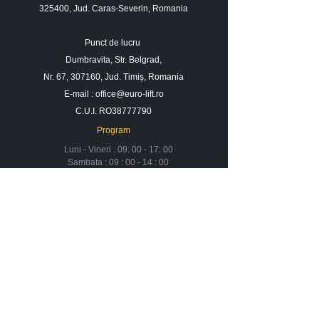
325400, Jud. Caras-Severin, Romania
Punct de lucru
Dumbravita, Str. Belgrad,
Nr. 67, 307160, Jud. Timiș, Romania
E-mail :
office@euro-lift.ro
C.U.I. RO38777790
Program
Luni - Vineri : 09: 00 - 17: 00
Sambata : 09 : 00 - 14 : 00
Duminica : Inchis
Contact
Despre noi
Urmareste-ne in social media