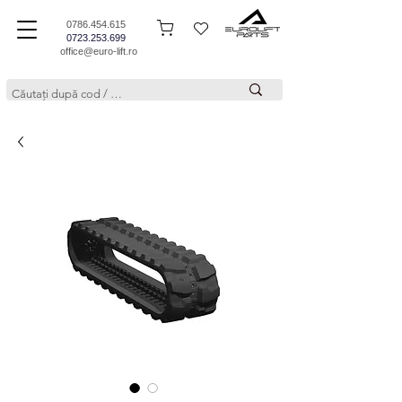
0786.454.615
0723.253.699
office@euro-lift.ro