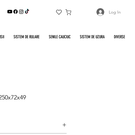
Log In
SII
SISTEM DE RULARE
SENILE CAUCIUC
SISTEM DE UZURA
DIVERSE
 250x72x49