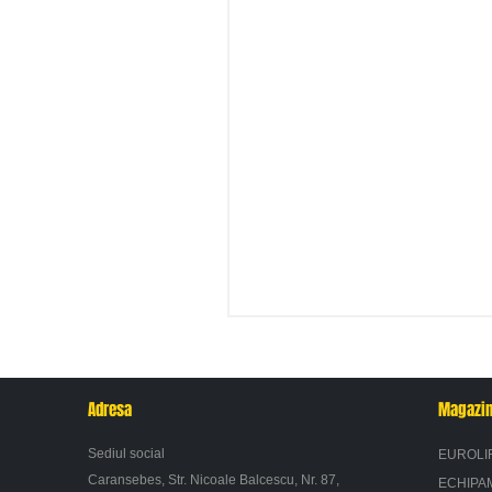
Adresa
Magazi
Sediul social
EUROLI
Caransebes, Str. Nicoale Balcescu, Nr. 87,
ECHIPA