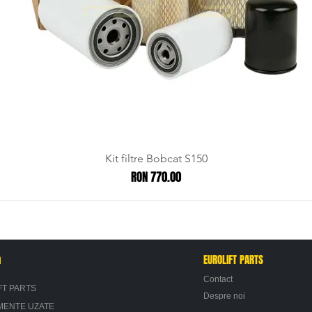
Kit filtre Bobcat S150
Price
RON 770.00
n
EUROLIFT PARTS
Contact
FT PARTS
Despre noi
MENTE UZATE