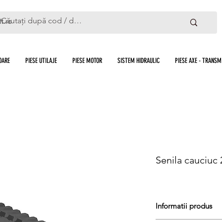
ft.ro
OARE
PIESE UTILAJE
PIESE MOTOR
SISTEM HIDRAULIC
PIESE AXE - TRANSMI
Senila cauciuc
Informatii produs