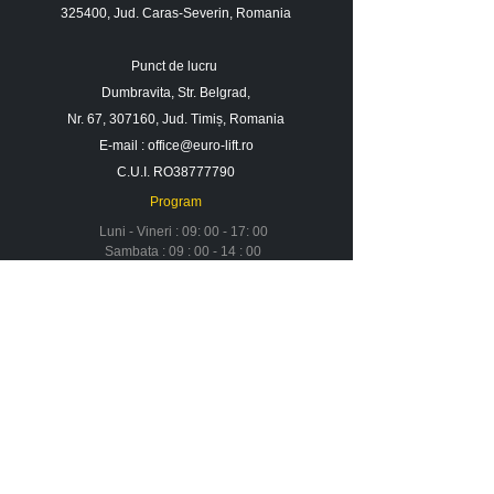
325400, Jud. Caras-Severin, Romania
Punct de lucru
Dumbravita, Str. Belgrad,
Nr. 67, 307160, Jud. Timiș, Romania
E-mail :
office@euro-lift.ro
C.U.I. RO38777790
Program
Luni - Vineri : 09: 00 - 17: 00
Sambata : 09 : 00 - 14 : 00
Duminica : Inchis
Contact
Despre noi
Urmareste-ne in social media