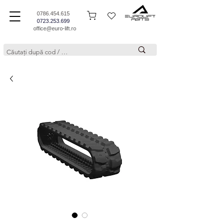
0786.454.615
0723.253.699
office@euro-lift.ro