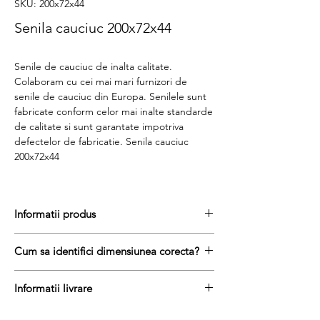
SKU: 200x72x44
Senila cauciuc 200x72x44
Senile de cauciuc de inalta calitate.
Colaboram cu cei mai mari furnizori de
senile de cauciuc din Europa. Senilele sunt
fabricate conform celor mai inalte standarde
de calitate si sunt garantate impotriva
defectelor de fabricatie. Senila cauciuc
200x72x44
Informatii produs
Pretul include TVA (19%) fară costurile de
Cum sa identifici dimensiunea corecta?
livrare
Disponibilitate : stoc
Pentru a afla dimensiunea senilei de
Produs aftermarket
Informatii livrare
cauciuc, urmati acesti trei pasi simpli:
Stocul si pretul afisat nu se actualizeaza in
masurați latimea senilei in mm = prima
Termenul de livrare pentru senilele de
timp real si reprezinta stocul si pretul