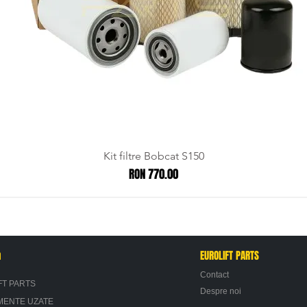
Kit filtre Bobcat S150
Price
RON 770.00
n
EUROLIFT PARTS
Contact
FT PARTS
Despre noi
MENTE UZATE