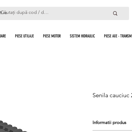
ft.ro
OARE
PIESE UTILAJE
PIESE MOTOR
SISTEM HIDRAULIC
PIESE AXE - TRANSMI
Senila cauciuc
Informatii produs