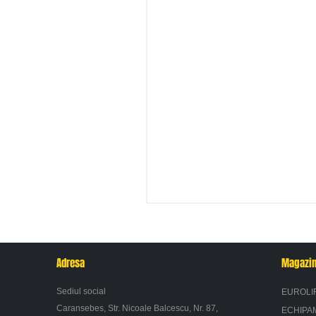
Adresa
Magazi
Sediul social
EUROLI
Caransebes, Str. Nicoale Balcescu, Nr. 87,
ECHIPA