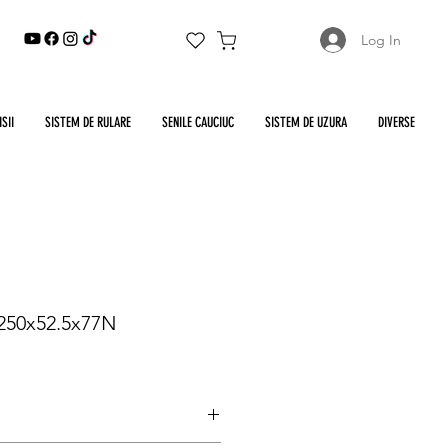
Log In
SII
SISTEM DE RULARE
SENILE CAUCIUC
SISTEM DE UZURA
DIVERSE
 250x52.5x77N