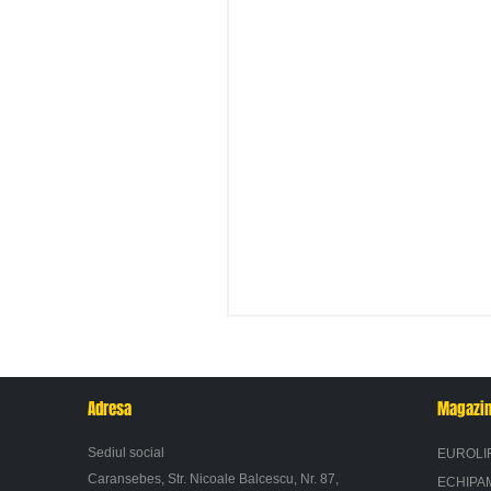
Adresa
Magazi
Sediul social
EUROLI
Caransebes, Str. Nicoale Balcescu, Nr. 87,
ECHIPA