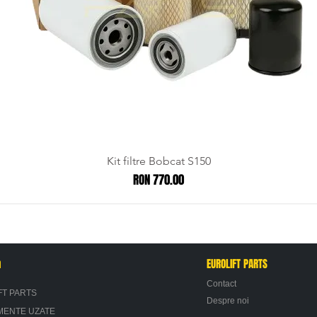
Kit filtre Bobcat S150
Price
RON 770.00
n
EUROLIFT PARTS
Contact
FT PARTS
Despre noi
MENTE UZATE