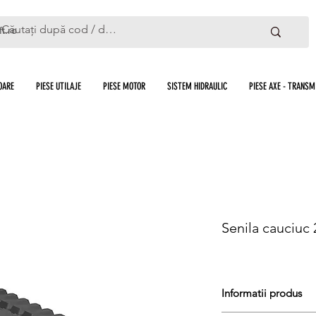
ft.ro
OARE
PIESE UTILAJE
PIESE MOTOR
SISTEM HIDRAULIC
PIESE AXE - TRANSMI
Senila cauciuc
Informatii produs