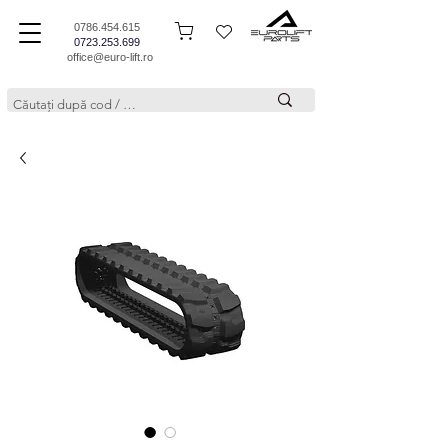
0786.454.615
0723.253.699
office@euro-lift.ro