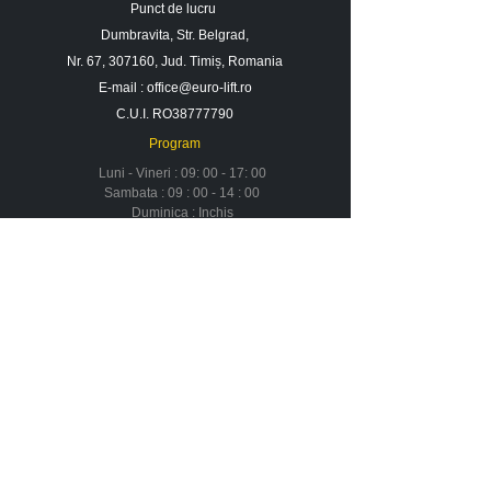
Punct de lucru
Dumbravita, Str. Belgrad,
Nr. 67, 307160, Jud. Timiș, Romania
E-mail :
office@euro-lift.ro
C.U.I. RO38777790
Program
Luni - Vineri : 09: 00 - 17: 00
Sambata : 09 : 00 - 14 : 00
Duminica : Inchis
Contact
Despre noi
Urmareste-ne in social media