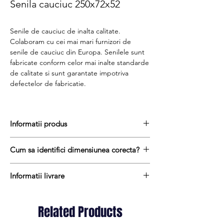
Senila cauciuc 250x72x52
Senile de cauciuc de inalta calitate.
Colaboram cu cei mai mari furnizori de
senile de cauciuc din Europa. Senilele sunt
fabricate conform celor mai inalte standarde
de calitate si sunt garantate impotriva
defectelor de fabricatie.
Informatii produs
Senile de cauciuc sunt realizate dintr-
Cum sa identifici dimensiunea corecta?
un amestec de cauciuc natural si cauciuc
sintetic cu adaos de substante chimice anti-
Pentru a afla dimensiunea senilei de
abrazive pentru a reduce rata de uzura prin
Informatii livrare
cauciuc, urmati acesti trei pasi simpli:
frecare pe unele suprafețe abrazive sau
masurați latimea senilei in mm = prima
Termenul de livrare pentru senilele de
compacte.
masuratoare de ex. 250 mm
cauciuc variaza intre 1 si 10 zile lucratoare.
In interiorul sinelor de cauciuc gasim un
Related Products
masurati distanta dintre centrul dintelui
Transportul este gratuit oriunde in Romania
miez format din cabluri de otel de
si centrul urmatorului dinte = a doua